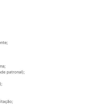
nte;
na;
de patronal);
);
itação;